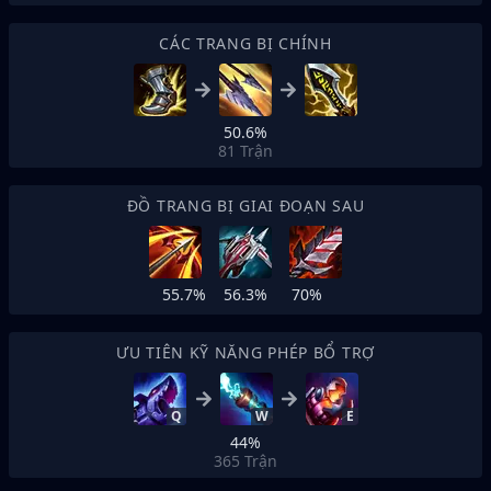
CÁC TRANG BỊ CHÍNH
50.6%
81
Trận
ĐỒ TRANG BỊ GIAI ĐOẠN SAU
55.7%
56.3%
70%
ƯU TIÊN KỸ NĂNG PHÉP BỔ TRỢ
Q
W
E
44%
365
Trận