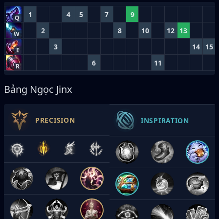
1
4
5
7
9
Q
2
8
10
12
13
W
3
14
15
E
6
11
R
Bảng Ngọc Jinx
PRECISION
INSPIRATION