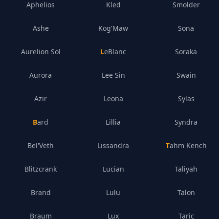
Aphelios
Kled
Smolder
Ashe
Kog'Maw
Sona
Aurelion Sol
LeBlanc
Soraka
Aurora
Lee Sin
Swain
Azir
Leona
Sylas
Bard
Lillia
Syndra
Bel'Veth
Lissandra
Tahm Kench
Blitzcrank
Lucian
Taliyah
Brand
Lulu
Talon
Braum
Lux
Taric