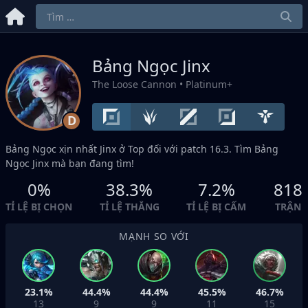
Bảng Ngọc Jinx
The Loose Cannon
• Platinum+
D
Bảng Ngọc xịn nhất Jinx ở
Top
đối với patch 16.3. Tìm Bảng
Ngọc Jinx mà bạn đang tìm!
0%
38.3%
7.2%
818
TỈ LỆ BỊ CHỌN
TỈ LỆ THẮNG
TỈ LỆ BỊ CẤM
TRẬN
MẠNH SO VỚI
23.1%
44.4%
44.4%
45.5%
46.7%
13
9
9
11
15