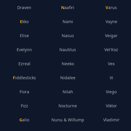
Draven
Naafiri
Varus
Ekko
Nami
Vayne
Elise
Nasus
Veigar
Evelynn
Nautilus
Vel'Koz
Ezreal
Neeko
Vex
Fiddlesticks
Nidalee
Vi
Fiora
Nilah
Viego
Fizz
Nocturne
Viktor
Galio
Nunu & Willump
Vladimir