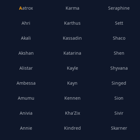
Aatrox
Karma
Seraphine
Ahri
Karthus
Sett
Akali
Kassadin
Shaco
Akshan
Katarina
Shen
Alistar
Kayle
Shyvana
Ambessa
Kayn
Singed
Amumu
Kennen
Sion
Anivia
Kha'Zix
Sivir
Annie
Kindred
Skarner