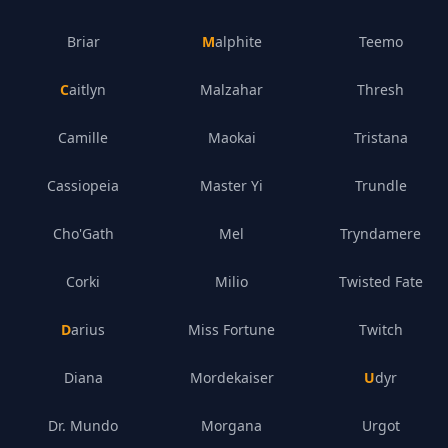
Briar
Malphite
Teemo
Caitlyn
Malzahar
Thresh
Camille
Maokai
Tristana
Cassiopeia
Master Yi
Trundle
Cho'Gath
Mel
Tryndamere
Corki
Milio
Twisted Fate
Darius
Miss Fortune
Twitch
Diana
Mordekaiser
Udyr
Dr. Mundo
Morgana
Urgot