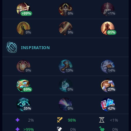
>99%
0%
<1%
0%
9%
91%
INSPIRATION
0%
13%
14%
69%
0%
27%
35%
0%
42%
2%
98%
<1%
>99%
0%
0%