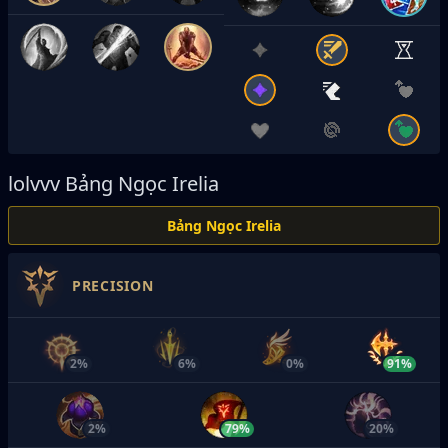
lolvvv
Bảng Ngọc Irelia
Bảng Ngọc Irelia
PRECISION
2%
6%
0%
91%
2%
79%
20%