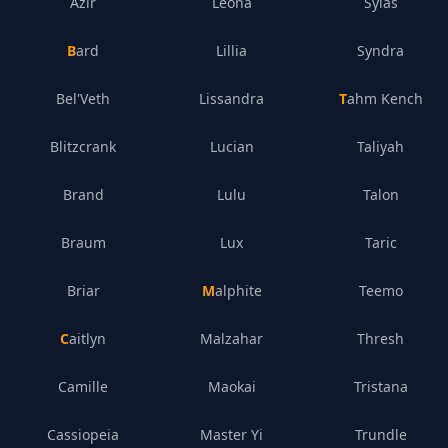
Azir
Leona
Sylas
Bard
Lillia
Syndra
Bel'Veth
Lissandra
Tahm Kench
Blitzcrank
Lucian
Taliyah
Brand
Lulu
Talon
Braum
Lux
Taric
Briar
Malphite
Teemo
Caitlyn
Malzahar
Thresh
Camille
Maokai
Tristana
Cassiopeia
Master Yi
Trundle