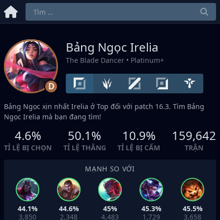
Bảng Ngọc Irelia
The Blade Dancer
• Platinum+
D
Bảng Ngọc xịn nhất Irelia ở
Top
đối với patch 16.3. Tìm Bảng
Ngọc Irelia mà bạn đang tìm!
4.6%
50.1%
10.9%
159,642
TỈ LỆ BỊ CHỌN
TỈ LỆ THẮNG
TỈ LỆ BỊ CẤM
TRẬN
MẠNH SO VỚI
44.1%
44.6%
45%
45.3%
45.5%
3,850
2,348
4,483
1,729
3,658