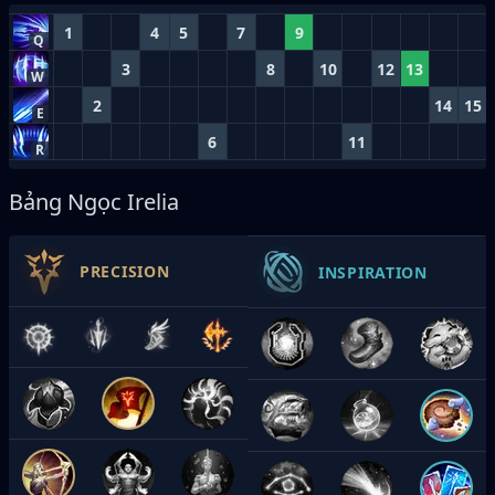
1
4
5
7
9
Q
3
8
10
12
13
W
2
14
15
E
6
11
R
Bảng Ngọc Irelia
PRECISION
INSPIRATION