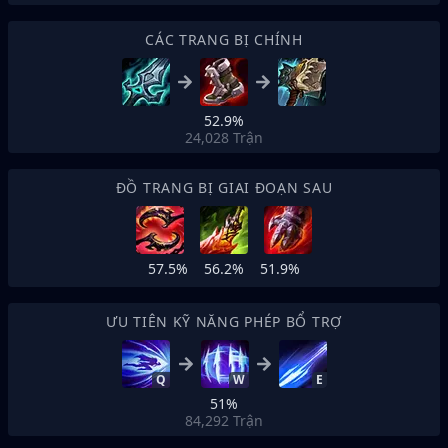
CÁC TRANG BỊ CHÍNH
52.9%
24,028
Trận
ĐỒ TRANG BỊ GIAI ĐOẠN SAU
57.5%
56.2%
51.9%
ƯU TIÊN KỸ NĂNG PHÉP BỔ TRỢ
Q
W
E
51%
84,292
Trận