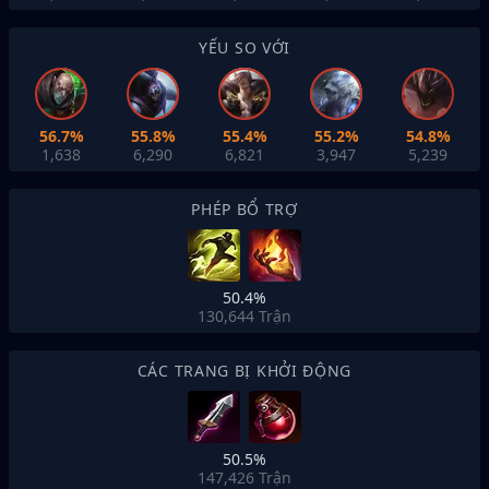
YẾU SO VỚI
56.7%
55.8%
55.4%
55.2%
54.8%
1,638
6,290
6,821
3,947
5,239
PHÉP BỔ TRỢ
50.4%
130,644
Trận
CÁC TRANG BỊ KHỞI ĐỘNG
50.5%
147,426
Trận