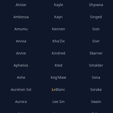
Alistar
Kayle
Shyvana
Ambessa
Kayn
Singed
Amumu
Kennen
Sion
Anivia
Kha'Zix
Sivir
Annie
Kindred
Skarner
Aphelios
Kled
Smolder
Ashe
Kog'Maw
Sona
Aurelion Sol
LeBlanc
Soraka
Aurora
Lee Sin
Swain