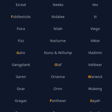
Ezreal
Neeko
Vex
Fiddlesticks
Nidalee
Vi
Fiora
Nilah
Viego
Fizz
Nocturne
Viktor
Galio
Nunu & Willump
Vladimir
Gangplank
Olaf
Volibear
Garen
Orianna
Warwick
Gnar
Ornn
Wukong
Gragas
Pantheon
Xayah