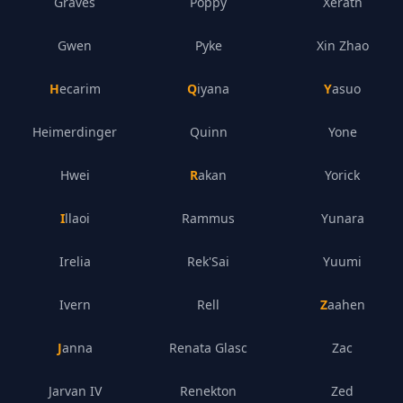
Graves
Poppy
Xerath
Gwen
Pyke
Xin Zhao
Hecarim
Qiyana
Yasuo
Heimerdinger
Quinn
Yone
Hwei
Rakan
Yorick
Illaoi
Rammus
Yunara
Irelia
Rek'Sai
Yuumi
Ivern
Rell
Zaahen
Janna
Renata Glasc
Zac
Jarvan IV
Renekton
Zed