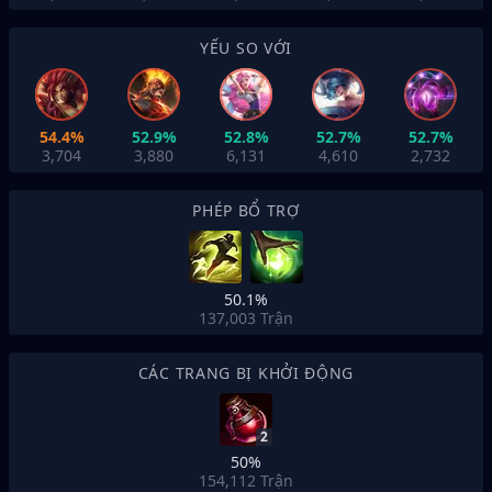
YẾU SO VỚI
54.4%
52.9%
52.8%
52.7%
52.7%
3,704
3,880
6,131
4,610
2,732
PHÉP BỔ TRỢ
50.1%
137,003
Trận
CÁC TRANG BỊ KHỞI ĐỘNG
2
50%
154,112
Trận