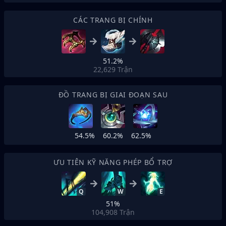
CÁC TRANG BỊ CHÍNH
51.2%
22,629
Trận
ĐỒ TRANG BỊ GIAI ĐOẠN SAU
54.5%
60.2%
62.5%
ƯU TIÊN KỸ NĂNG PHÉP BỔ TRỢ
Q
W
E
51%
104,908
Trận