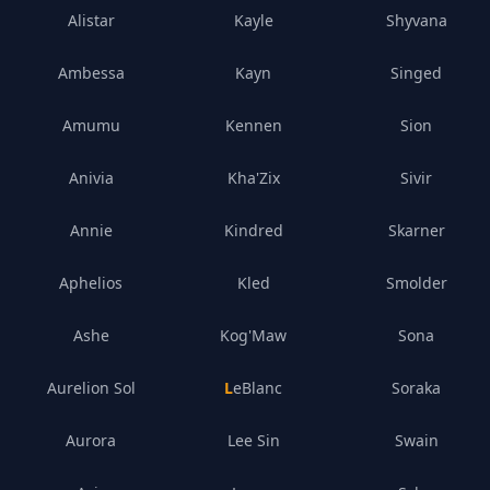
Alistar
Kayle
Shyvana
Ambessa
Kayn
Singed
Amumu
Kennen
Sion
Anivia
Kha'Zix
Sivir
Annie
Kindred
Skarner
Aphelios
Kled
Smolder
Ashe
Kog'Maw
Sona
Aurelion Sol
LeBlanc
Soraka
Aurora
Lee Sin
Swain