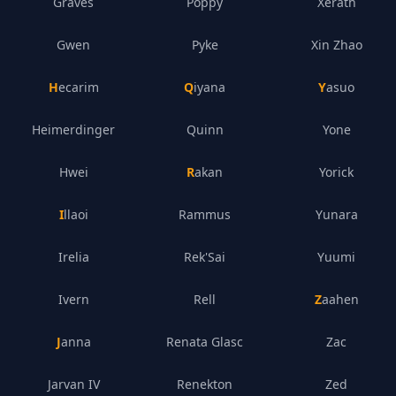
Graves
Poppy
Xerath
Gwen
Pyke
Xin Zhao
Hecarim
Qiyana
Yasuo
Heimerdinger
Quinn
Yone
Hwei
Rakan
Yorick
Illaoi
Rammus
Yunara
Irelia
Rek'Sai
Yuumi
Ivern
Rell
Zaahen
Janna
Renata Glasc
Zac
Jarvan IV
Renekton
Zed