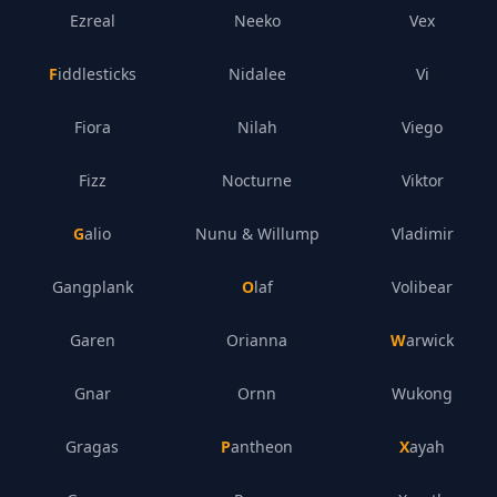
Ezreal
Neeko
Vex
Fiddlesticks
Nidalee
Vi
Fiora
Nilah
Viego
Fizz
Nocturne
Viktor
Galio
Nunu & Willump
Vladimir
Gangplank
Olaf
Volibear
Garen
Orianna
Warwick
Gnar
Ornn
Wukong
Gragas
Pantheon
Xayah