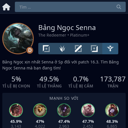
Bảng Ngọc Senna
The Redeemer
• Platinum+
D
Bảng Ngọc xịn nhất Senna ở
Sp
đối với patch 16.3. Tìm Bảng
Ngọc Senna mà bạn đang tìm!
5%
49.5%
0.7%
173,787
TỈ LỆ BỊ CHỌN
TỈ LỆ THẮNG
TỈ LỆ BỊ CẤM
TRẬN
MẠNH SO VỚI
45.9%
47%
47.4%
47.7%
48.3%
3,143
4,022
2,963
2,452
6,865