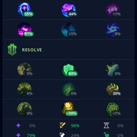
55%
44%
<1%
91%
<1%
8%
RESOLVE
0%
64%
0%
6%
0%
30%
0%
>99%
<1%
0%
98%
0%
79%
24%
0%