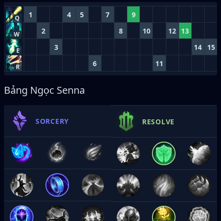
1
4
5
7
9
Q
2
8
10
12
13
W
3
14
15
E
6
11
R
Bảng Ngọc Senna
SORCERY
RESOLVE