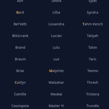
Azir
Leona
Sylas
Bard
Lillia
Syndra
Bel'Veth
Lissandra
Tahm Kench
Blitzcrank
Lucian
Taliyah
Brand
Lulu
Talon
Braum
Lux
Taric
Briar
Malphite
Teemo
Caitlyn
Malzahar
Thresh
Camille
Maokai
Tristana
Cassiopeia
Master Yi
Trundle