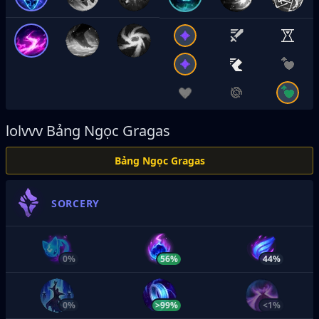
lolvvv
Bảng Ngọc Gragas
Bảng Ngọc Gragas
SORCERY
0%
56%
44%
0%
>99%
<1%