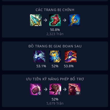
CÁC TRANG BỊ CHÍNH
50.8%
2,323
Trận
ĐỒ TRANG BỊ GIAI ĐOẠN SAU
53.1%
52%
53.8%
ƯU TIÊN KỸ NĂNG PHÉP BỔ TRỢ
Q
E
W
52%
5,679
Trận