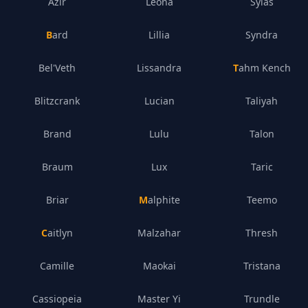
Azir
Leona
Sylas
Bard
Lillia
Syndra
Bel'Veth
Lissandra
Tahm Kench
Blitzcrank
Lucian
Taliyah
Brand
Lulu
Talon
Braum
Lux
Taric
Briar
Malphite
Teemo
Caitlyn
Malzahar
Thresh
Camille
Maokai
Tristana
Cassiopeia
Master Yi
Trundle