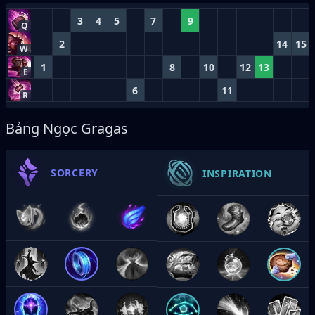
3
4
5
7
9
Q
2
14
15
W
1
8
10
12
13
E
6
11
R
Bảng Ngọc Gragas
SORCERY
INSPIRATION