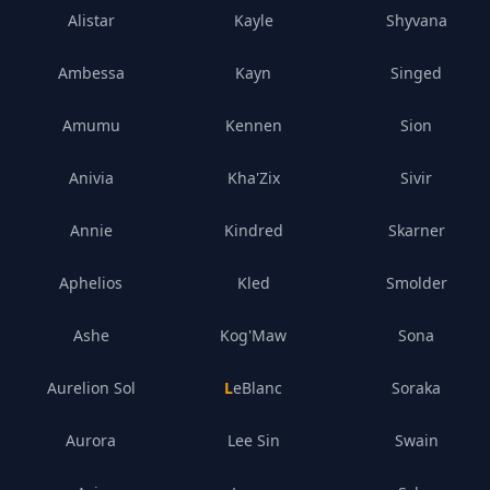
Alistar
Kayle
Shyvana
Ambessa
Kayn
Singed
Amumu
Kennen
Sion
Anivia
Kha'Zix
Sivir
Annie
Kindred
Skarner
Aphelios
Kled
Smolder
Ashe
Kog'Maw
Sona
Aurelion Sol
LeBlanc
Soraka
Aurora
Lee Sin
Swain