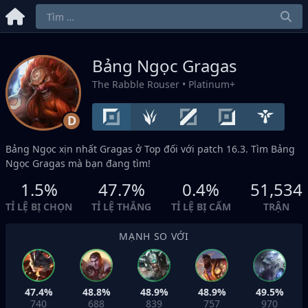
Bảng Ngọc Gragas
The Rabble Rouser
• Platinum+
D
Bảng Ngọc xịn nhất Gragas ở
Top
đối với patch 16.3. Tìm Bảng
Ngọc Gragas mà bạn đang tìm!
1.5%
47.7%
0.4%
51,534
TỈ LỆ BỊ CHỌN
TỈ LỆ THẮNG
TỈ LỆ BỊ CẤM
TRẬN
MẠNH SO VỚI
47.4%
48.8%
48.9%
48.9%
49.5%
740
688
839
757
970