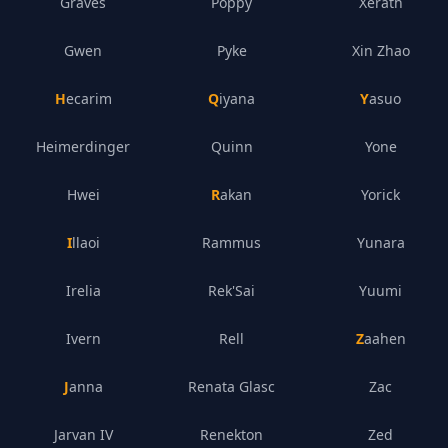
Graves
Poppy
Xerath
Gwen
Pyke
Xin Zhao
Hecarim
Qiyana
Yasuo
Heimerdinger
Quinn
Yone
Hwei
Rakan
Yorick
Illaoi
Rammus
Yunara
Irelia
Rek'Sai
Yuumi
Ivern
Rell
Zaahen
Janna
Renata Glasc
Zac
Jarvan IV
Renekton
Zed