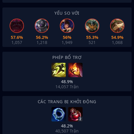
YẾU SO VỚI
57.6%
56.2%
56%
55.3%
54.9%
1,057
1,218
1,949
521
1,068
PHÉP BỔ TRỢ
48.9%
14,057
Trận
CÁC TRANG BỊ KHỞI ĐỘNG
2
48.2%
40,507
Trận