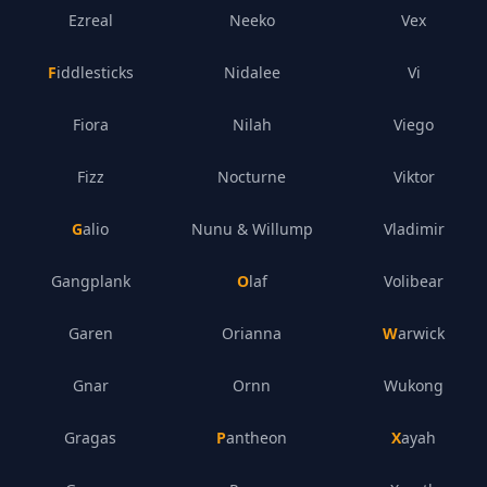
Ezreal
Neeko
Vex
Fiddlesticks
Nidalee
Vi
Fiora
Nilah
Viego
Fizz
Nocturne
Viktor
Galio
Nunu & Willump
Vladimir
Gangplank
Olaf
Volibear
Garen
Orianna
Warwick
Gnar
Ornn
Wukong
Gragas
Pantheon
Xayah