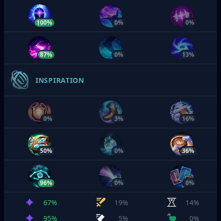
100%
0%
0%
87%
0%
13%
INSPIRATION
0%
3%
16%
50%
0%
36%
96%
0%
0%
67%
19%
14%
95%
5%
0%