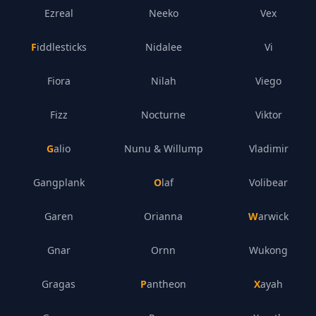
Ezreal
Neeko
Vex
Fiddlesticks
Nidalee
Vi
Fiora
Nilah
Viego
Fizz
Nocturne
Viktor
Galio
Nunu & Willump
Vladimir
Gangplank
Olaf
Volibear
Garen
Orianna
Warwick
Gnar
Ornn
Wukong
Gragas
Pantheon
Xayah