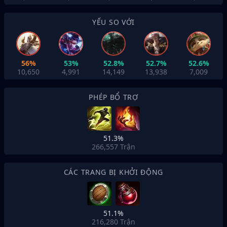
YẾU SO VỚI
56%
53%
52.8%
52.7%
52.6%
10,650
4,991
14,149
13,938
7,009
PHÉP BỔ TRỢ
51.3%
266,557
Trận
CÁC TRANG BỊ KHỞI ĐỘNG
51.1%
216,280
Trận