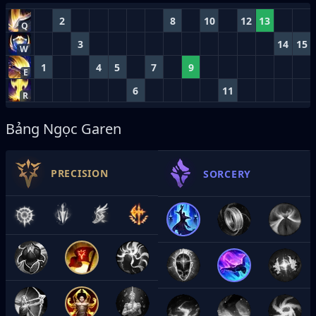
2
8
10
12
13
Q
3
14
15
W
1
4
5
7
9
E
6
11
R
Bảng Ngọc Garen
PRECISION
SORCERY