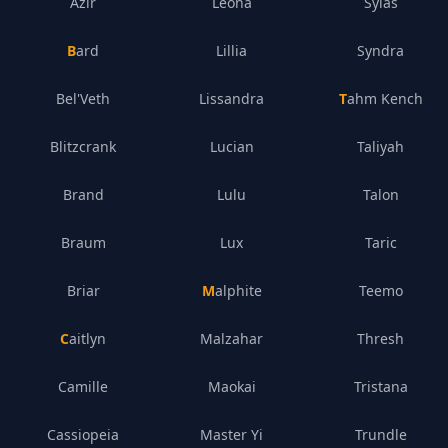
Azir
Leona
Sylas
Bard
Lillia
Syndra
Bel'Veth
Lissandra
Tahm Kench
Blitzcrank
Lucian
Taliyah
Brand
Lulu
Talon
Braum
Lux
Taric
Briar
Malphite
Teemo
Caitlyn
Malzahar
Thresh
Camille
Maokai
Tristana
Cassiopeia
Master Yi
Trundle