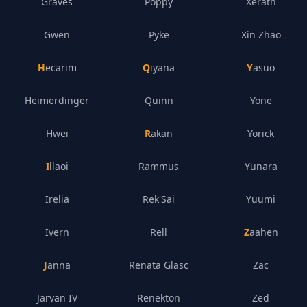
Graves
Poppy
Xerath
Gwen
Pyke
Xin Zhao
Hecarim
Qiyana
Yasuo
Heimerdinger
Quinn
Yone
Hwei
Rakan
Yorick
Illaoi
Rammus
Yunara
Irelia
Rek'Sai
Yuumi
Ivern
Rell
Zaahen
Janna
Renata Glasc
Zac
Jarvan IV
Renekton
Zed