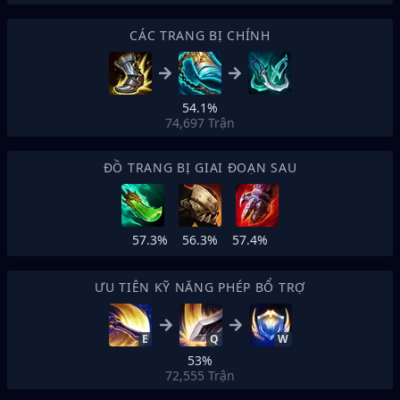
CÁC TRANG BỊ CHÍNH
54.1%
74,697
Trận
ĐỒ TRANG BỊ GIAI ĐOẠN SAU
57.3%
56.3%
57.4%
ƯU TIÊN KỸ NĂNG PHÉP BỔ TRỢ
E
Q
W
53%
72,555
Trận