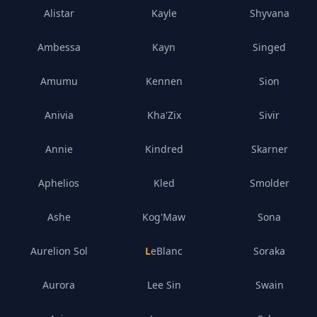
Alistar
Kayle
Shyvana
Ambessa
Kayn
Singed
Amumu
Kennen
Sion
Anivia
Kha'Zix
Sivir
Annie
Kindred
Skarner
Aphelios
Kled
Smolder
Ashe
Kog'Maw
Sona
Aurelion Sol
LeBlanc
Soraka
Aurora
Lee Sin
Swain