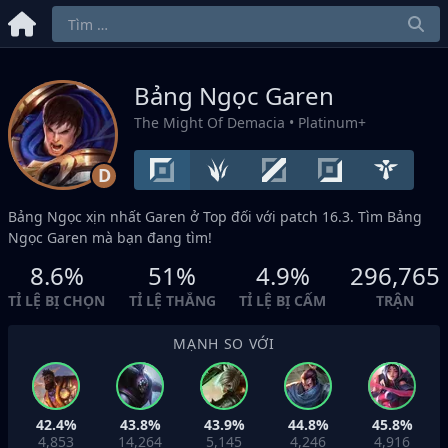
Bảng Ngọc Garen
The Might Of Demacia
• Platinum+
D
Bảng Ngọc xịn nhất Garen ở
Top
đối với patch 16.3. Tìm Bảng
Ngọc Garen mà bạn đang tìm!
8.6%
51%
4.9%
296,765
TỈ LỆ BỊ CHỌN
TỈ LỆ THẮNG
TỈ LỆ BỊ CẤM
TRẬN
MẠNH SO VỚI
42.4%
43.8%
43.9%
44.8%
45.8%
4,853
14,264
5,145
4,246
4,916