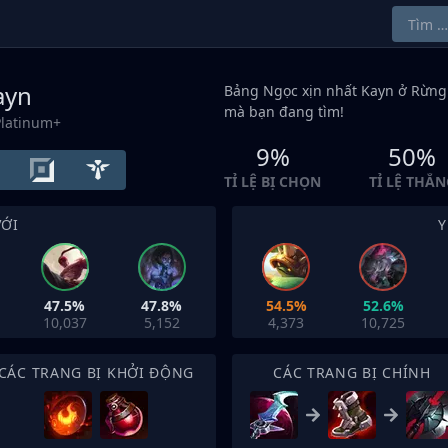
ayn
Bảng Ngọc xịn nhất Kayn ở
Rừng
mà bạn đang tìm!
Platinum+
9%
50%
TỈ LỆ BỊ CHỌN
TỈ LỆ THẮN
VỚI
Y
47.5%
47.8%
54.5%
52.6%
10,037
5,152
4,373
10,725
CÁC TRANG BỊ KHỞI ĐỘNG
CÁC TRANG BỊ CHÍNH