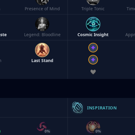
h
Presence of Mind
Triple Tonic
Tim
ste
Legend: Bloodline
Cosmic Insight
Appr
n
Last Stand
INSPIRATION
0%
0%