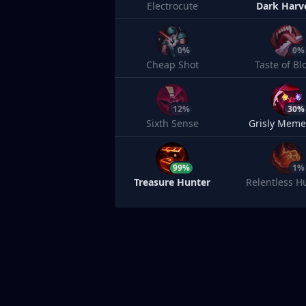
Electrocute
Dark Harv
0%
0%
Cheap Shot
Taste of Bl
12%
30%
Sixth Sense
Grisly Meme
99%
1%
Treasure Hunter
Relentless H