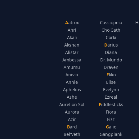
Aatrox
Cassiopeia
H
Ahri
Cho'Gath
Akali
Corki
Akshan
Darius
Alistar
Diana
Ambessa
Dr. Mundo
Amumu
Draven
Anivia
Ekko
Annie
Elise
Aphelios
Evelynn
Ashe
Ezreal
Aurelion Sol
Fiddlesticks
Aurora
Fiora
Azir
Fizz
Bard
Galio
Bel'Veth
Gangplank