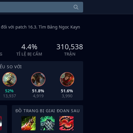
đối với patch 16.3. Tìm Bảng Ngọc Kayn
4.4%
310,538
G
TỈ LỆ BỊ CẤM
TRẬN
ẾU SO VỚI
52%
51.8%
51.6%
13,937
4,919
3,990
ĐỒ TRANG BỊ GIAI ĐOẠN SAU