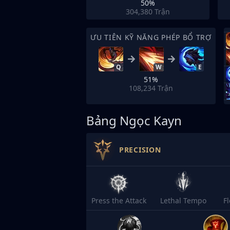
50%
304,380
Trận
ƯU TIÊN KỸ NĂNG PHÉP BỔ TRỢ
Q
W
E
51%
108,234
Trận
Bảng Ngọc Kayn
PRECISION
Press the Attack
Lethal Tempo
F