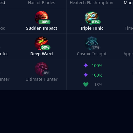
est
Hail of Blades
Hextech Flashtraption
Magi
100%
83%
ood
Sudden Impact
Triple Tonic
Tim
58%
17%
ntos
Deep Ward
Cosmic Insight
Appr
100%
0%
100%
unter
Ultimate Hunter
13%