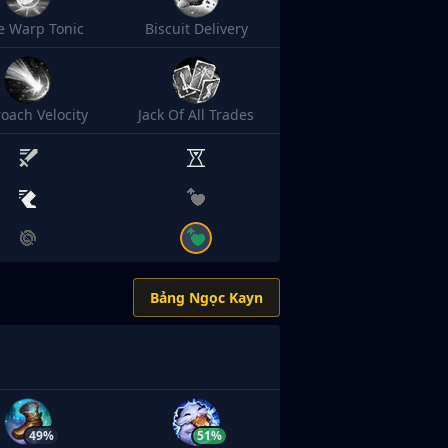
e Warp Tonic
Biscuit Delivery
oach Velocity
Jack Of All Trades
Bảng Ngọc Kayn
49%
51%