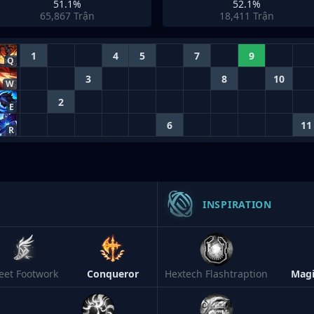
51.1%
52.1%
65,867
Trận
18,411
Trận
1
4
5
7
9
Q
3
8
10
W
2
E
6
11
R
INSPIRATION
leet Footwork
Conqueror
Hextech Flashtraption
Magi