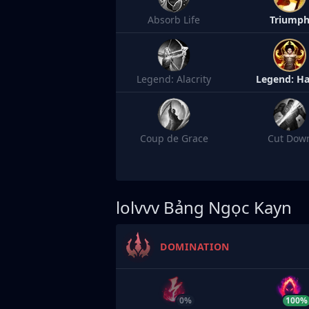
Absorb Life
Triump
Legend: Alacrity
Legend: Ha
Coup de Grace
Cut Dow
lolvvv
Bảng Ngọc Kayn
DOMINATION
0%
100%