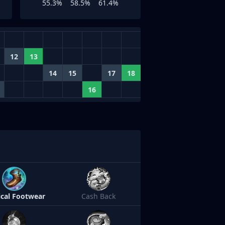
55.3%
58.5%
61.4%
12
13
14
15
17
18
16
cal Footwear
Cash Back