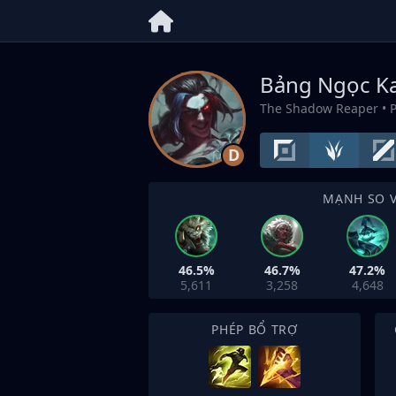
Bảng Ngọc K
The Shadow Reaper
• 
D
MẠNH SO 
46.5%
46.7%
47.2%
5,611
3,258
4,648
PHÉP BỔ TRỢ