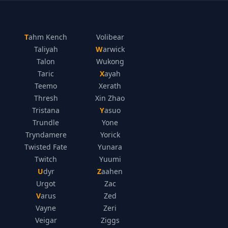
Tahm Kench
Volibear
Taliyah
Warwick
Talon
Wukong
Taric
Xayah
Teemo
Xerath
Thresh
Xin Zhao
Tristana
Yasuo
Trundle
Yone
Tryndamere
Yorick
Twisted Fate
Yunara
Twitch
Yuumi
Udyr
Zaahen
Urgot
Zac
Varus
Zed
Vayne
Zeri
Veigar
Ziggs