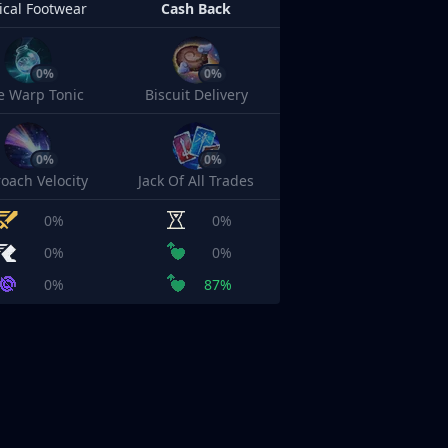
cal Footwear
Cash Back
0%
0%
e Warp Tonic
Biscuit Delivery
0%
0%
oach Velocity
Jack Of All Trades
0%
0%
0%
0%
0%
87%