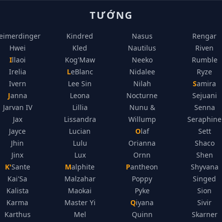
TƯỚNG
eimerdinger
Kindred
Nasus
Rengar
Hwei
Kled
Nautilus
Riven
Illaoi
Kog'Maw
Neeko
Rumble
Irelia
LeBlanc
Nidalee
Ryze
Ivern
Lee Sin
Nilah
Samira
Janna
Leona
Nocturne
Sejuani
Jarvan IV
Lillia
Nunu &
Senna
Jax
Lissandra
Willump
Seraphine
Jayce
Lucian
Olaf
Sett
Jhin
Lulu
Orianna
Shaco
Jinx
Lux
Ornn
Shen
K'Sante
Malphite
Pantheon
Shyvana
Kai'Sa
Malzahar
Poppy
Singed
Kalista
Maokai
Pyke
Sion
Karma
Master Yi
Qiyana
Sivir
Karthus
Mel
Quinn
Skarner