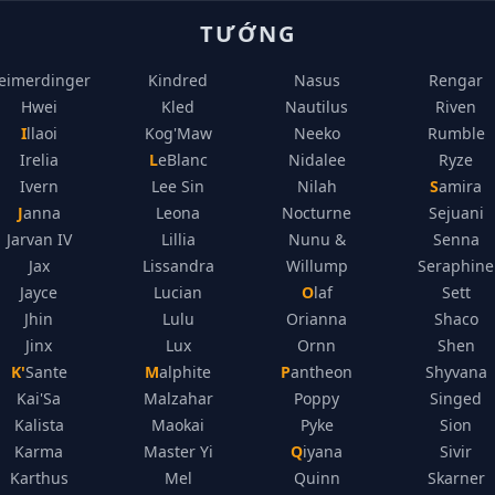
TƯỚNG
eimerdinger
Kindred
Nasus
Rengar
Hwei
Kled
Nautilus
Riven
Illaoi
Kog'Maw
Neeko
Rumble
Irelia
LeBlanc
Nidalee
Ryze
Ivern
Lee Sin
Nilah
Samira
Janna
Leona
Nocturne
Sejuani
Jarvan IV
Lillia
Nunu &
Senna
Jax
Lissandra
Willump
Seraphine
Jayce
Lucian
Olaf
Sett
Jhin
Lulu
Orianna
Shaco
Jinx
Lux
Ornn
Shen
K'Sante
Malphite
Pantheon
Shyvana
Kai'Sa
Malzahar
Poppy
Singed
Kalista
Maokai
Pyke
Sion
Karma
Master Yi
Qiyana
Sivir
Karthus
Mel
Quinn
Skarner