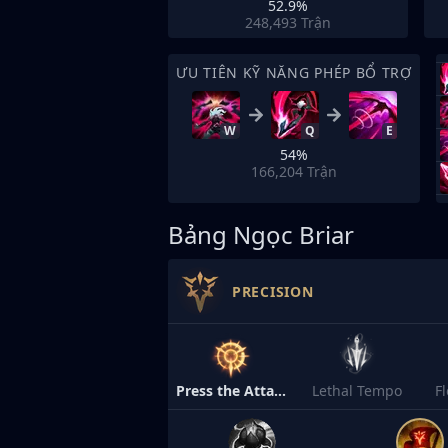
52.9%
248,493
Trận
ƯU TIÊN KỸ NĂNG PHÉP BỔ TRỢ
W
Q
E
54%
166,204
Trận
Bảng Ngọc Briar
PRECISION
Press the Attack
Lethal Tempo
F