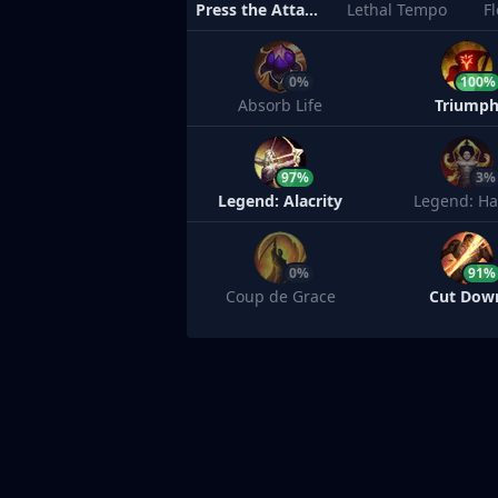
Press the Attack
Lethal Tempo
F
0%
100%
Absorb Life
Triump
97%
3%
Legend: Alacrity
Legend: Ha
0%
91%
Coup de Grace
Cut Dow