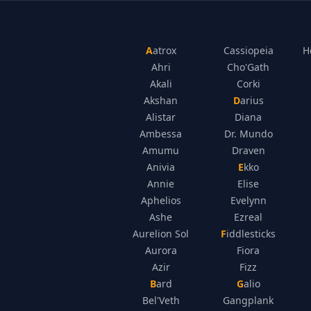
Aatrox
Cassiopeia
H
Ahri
Cho'Gath
Akali
Corki
Akshan
Darius
Alistar
Diana
Ambessa
Dr. Mundo
Amumu
Draven
Anivia
Ekko
Annie
Elise
Aphelios
Evelynn
Ashe
Ezreal
Aurelion Sol
Fiddlesticks
Aurora
Fiora
Azir
Fizz
Bard
Galio
Bel'Veth
Gangplank