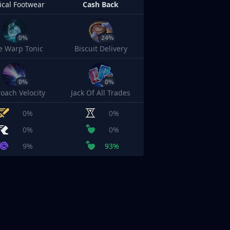
cal Footwear
Cash Back
0%
24%
e Warp Tonic
Biscuit Delivery
0%
0%
oach Velocity
Jack Of All Trades
0%
0%
0%
0%
9%
93%