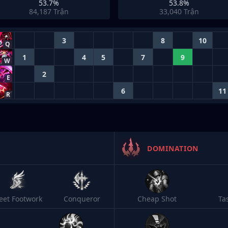
53.7%
53.8%
84,187
Trận
33,040
Trận
3
8
10
Q
1
4
5
7
9
W
2
E
6
11
R
DOMINATION
leet Footwork
Conqueror
Cheap Shot
Ta