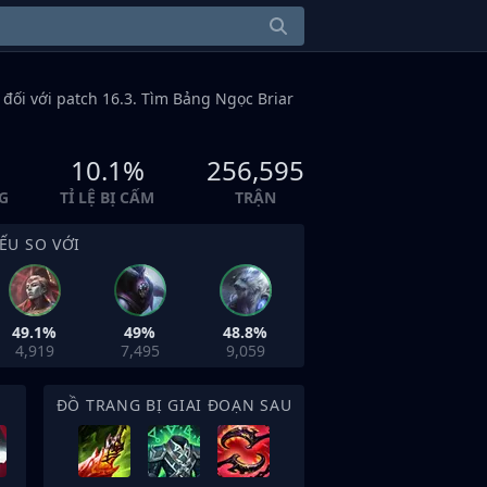
đối với patch 16.3. Tìm Bảng Ngọc Briar
10.1%
256,595
G
TỈ LỆ BỊ CẤM
TRẬN
ẾU SO VỚI
49.1%
49%
48.8%
4,919
7,495
9,059
ĐỒ TRANG BỊ GIAI ĐOẠN SAU