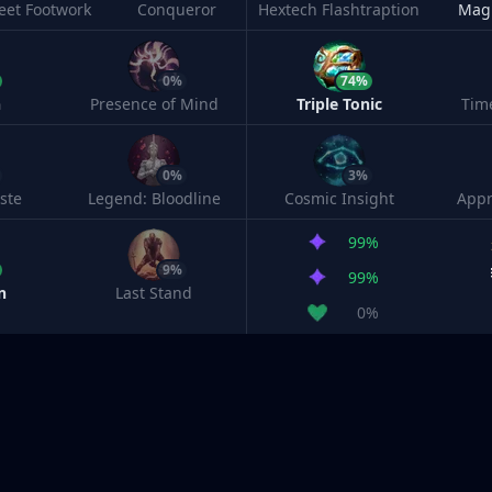
leet Footwork
Conqueror
Hextech Flashtraption
Magi
0%
74%
h
Presence of Mind
Triple Tonic
Tim
0%
3%
ste
Legend: Bloodline
Cosmic Insight
Appr
99%
9%
99%
n
Last Stand
0%