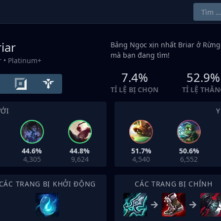
iar
Bảng Ngọc xịn nhất Briar ở
Rừng
mà bạn đang tìm!
r
• Platinum+
7.4%
52.9%
TỈ LỆ BỊ CHỌN
TỈ LỆ THẮN
VỚI
Y
44.6%
44.8%
51.7%
50.6%
4,305
9,624
4,540
6,552
CÁC TRANG BỊ KHỞI ĐỘNG
CÁC TRANG BỊ CHÍNH