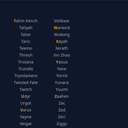
Tahm Kench
Volibear
Taliyah
Warwick
Talon
Wukong
Taric
Xayah
Teemo
Xerath
Thresh
Xin Zhao
Tristana
Yasuo
Trundle
Yone
Tryndamere
Yorick
Twisted Fate
Yunara
Twitch
Yuumi
Udyr
Zaahen
Urgot
Zac
Varus
Zed
Vayne
Zeri
Veigar
Ziggs