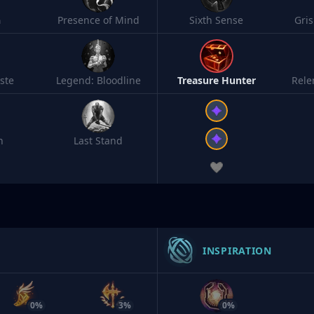
h
Presence of Mind
Sixth Sense
Gri
ste
Legend: Bloodline
Treasure Hunter
Rele
n
Last Stand
INSPIRATION
0%
3%
0%