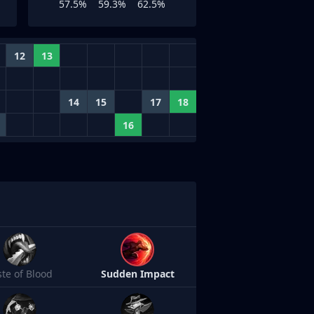
57.5%
59.3%
62.5%
12
13
14
15
17
18
16
ste of Blood
Sudden Impact