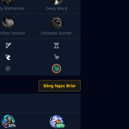
sly Mementos
Deep Ward
ntless Hunter
Ultimate Hunter
Bảng Ngọc Briar
32%
68%