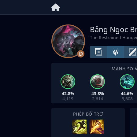
Bảng Ngọc Br
The Restrained Hunge
D
MẠNH SO 
42.8%
43.8%
44.6%
4,119
2,614
3,608
PHÉP BỔ TRỢ