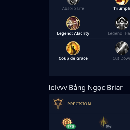
Absorb Life
Triump
Legend: Alacrity
Legend: Ha
Coup de Grace
Cut Dow
lolvvv
Bảng Ngọc Briar
PRECISION
97%
0%