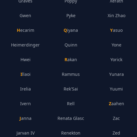
Graves
Poppy
Xerath
Gwen
Pyke
Xin Zhao
Hecarim
Qiyana
Yasuo
Heimerdinger
Quinn
Yone
Hwei
Rakan
Yorick
Illaoi
Rammus
Yunara
Irelia
Rek'Sai
Yuumi
Ivern
Rell
Zaahen
Janna
Renata Glasc
Zac
Jarvan IV
Renekton
Zed