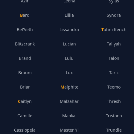
Azir
Leona
Sylas
Bard
Lillia
Syndra
Bel'Veth
Lissandra
Tahm Kench
Blitzcrank
Lucian
Taliyah
Brand
Lulu
Talon
Braum
Lux
Taric
Briar
Malphite
Teemo
Caitlyn
Malzahar
Thresh
Camille
Maokai
Tristana
Cassiopeia
Master Yi
Trundle