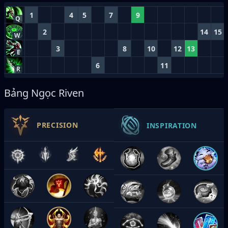
1
4
5
7
9
Q
2
14
15
W
3
8
10
12
13
E
6
11
R
Bảng Ngọc Riven
PRECISION
INSPIRATION