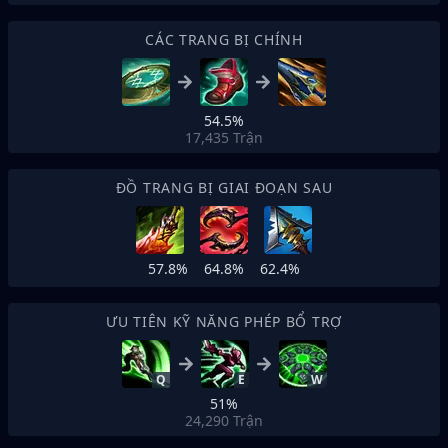
CÁC TRANG BỊ CHÍNH
54.5%
17,435
Trận
ĐỒ TRANG BỊ GIAI ĐOẠN SAU
57.8%
64.8%
62.4%
ƯU TIÊN KỸ NĂNG PHÉP BỔ TRỢ
Q
E
W
51%
24,290
Trận