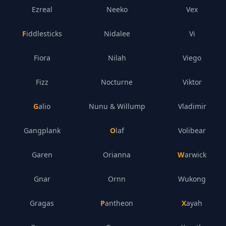
Ezreal
Neeko
Vex
Fiddlesticks
Nidalee
Vi
Fiora
Nilah
Viego
Fizz
Nocturne
Viktor
Galio
Nunu & Willump
Vladimir
Gangplank
Olaf
Volibear
Garen
Orianna
Warwick
Gnar
Ornn
Wukong
Gragas
Pantheon
Xayah