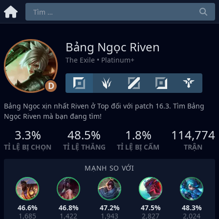
Bảng Ngọc Riven
The Exile
• Platinum+
D
Bảng Ngọc xịn nhất Riven ở
Top
đối với patch 16.3. Tìm Bảng
Ngọc Riven mà bạn đang tìm!
3.3%
48.5%
1.8%
114,774
TỈ LỆ BỊ CHỌN
TỈ LỆ THẮNG
TỈ LỆ BỊ CẤM
TRẬN
MẠNH SO VỚI
46.6%
46.8%
47.2%
47.5%
48.3%
1,685
1,422
1,943
2,827
2,024