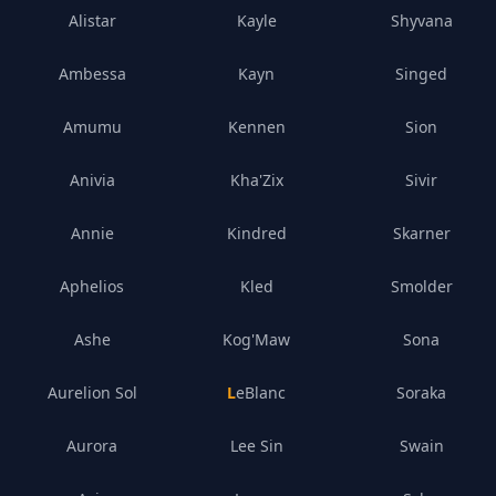
Alistar
Kayle
Shyvana
Ambessa
Kayn
Singed
Amumu
Kennen
Sion
Anivia
Kha'Zix
Sivir
Annie
Kindred
Skarner
Aphelios
Kled
Smolder
Ashe
Kog'Maw
Sona
Aurelion Sol
LeBlanc
Soraka
Aurora
Lee Sin
Swain