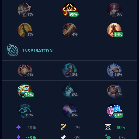
1%
99%
0%
1%
4%
94%
INSPIRATION
0%
13%
16%
72%
0%
1%
19%
0%
79%
18%
2%
80%
>99%
0%
0%