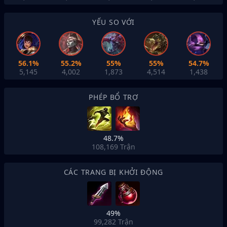
YẾU SO VỚI
56.1%
55.2%
55%
55%
54.7%
5,145
4,002
1,873
4,514
1,438
PHÉP BỔ TRỢ
48.7%
108,169
Trận
CÁC TRANG BỊ KHỞI ĐỘNG
49%
99,282
Trận