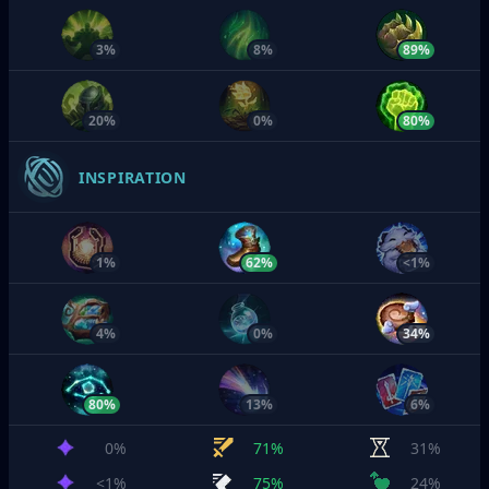
3%
8%
89%
20%
0%
80%
INSPIRATION
1%
62%
<1%
4%
0%
34%
80%
13%
6%
0%
71%
31%
<1%
75%
24%