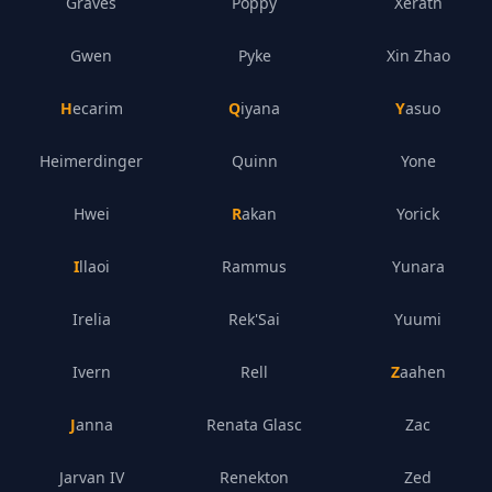
Graves
Poppy
Xerath
Gwen
Pyke
Xin Zhao
Hecarim
Qiyana
Yasuo
Heimerdinger
Quinn
Yone
Hwei
Rakan
Yorick
Illaoi
Rammus
Yunara
Irelia
Rek'Sai
Yuumi
Ivern
Rell
Zaahen
Janna
Renata Glasc
Zac
Jarvan IV
Renekton
Zed