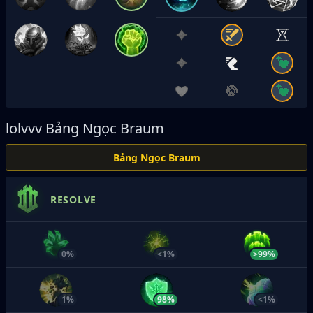
lolvvv
Bảng Ngọc Braum
Bảng Ngọc Braum
RESOLVE
0%
<1%
>99%
1%
98%
<1%