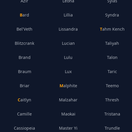
Azir
Leona
Sylas
Bard
Lillia
Syndra
Bel'Veth
Lissandra
Tahm Kench
Blitzcrank
Lucian
Taliyah
Brand
Lulu
Talon
Braum
Lux
Taric
Briar
Malphite
Teemo
Caitlyn
Malzahar
Thresh
Camille
Maokai
Tristana
Cassiopeia
Master Yi
Trundle