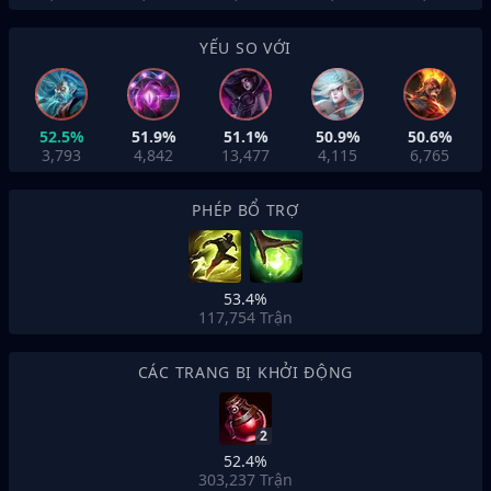
YẾU SO VỚI
52.5%
51.9%
51.1%
50.9%
50.6%
3,793
4,842
13,477
4,115
6,765
PHÉP BỔ TRỢ
53.4%
117,754
Trận
CÁC TRANG BỊ KHỞI ĐỘNG
2
52.4%
303,237
Trận