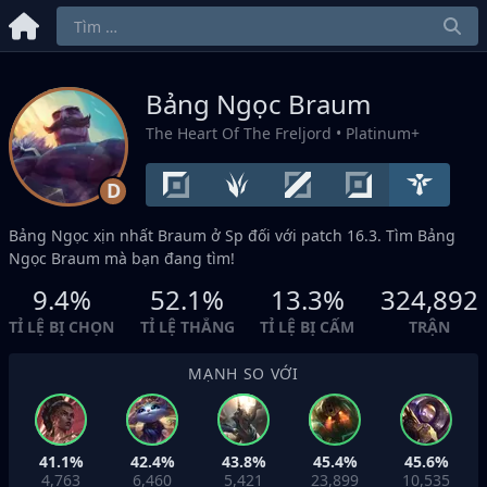
Bảng Ngọc Braum
The Heart Of The Freljord
• Platinum+
D
Bảng Ngọc xịn nhất Braum ở
Sp
đối với patch 16.3. Tìm Bảng
Ngọc Braum mà bạn đang tìm!
9.4%
52.1%
13.3%
324,892
TỈ LỆ BỊ CHỌN
TỈ LỆ THẮNG
TỈ LỆ BỊ CẤM
TRẬN
MẠNH SO VỚI
41.1%
42.4%
43.8%
45.4%
45.6%
4,763
6,460
5,421
23,899
10,535