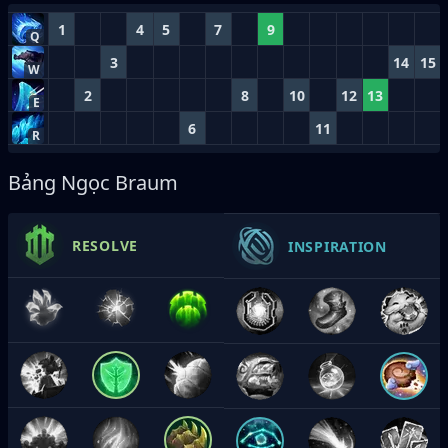
1
4
5
7
9
Q
3
14
15
W
2
8
10
12
13
E
6
11
R
Bảng Ngọc Braum
RESOLVE
INSPIRATION