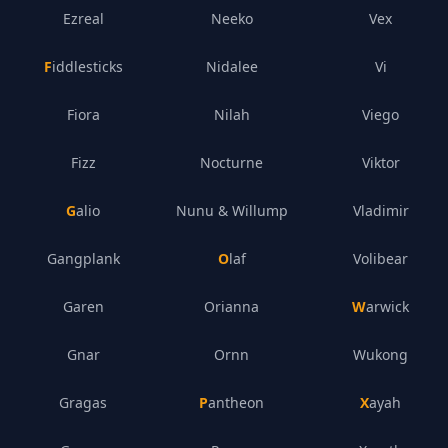
Ezreal
Neeko
Vex
Fiddlesticks
Nidalee
Vi
Fiora
Nilah
Viego
Fizz
Nocturne
Viktor
Galio
Nunu & Willump
Vladimir
Gangplank
Olaf
Volibear
Garen
Orianna
Warwick
Gnar
Ornn
Wukong
Gragas
Pantheon
Xayah