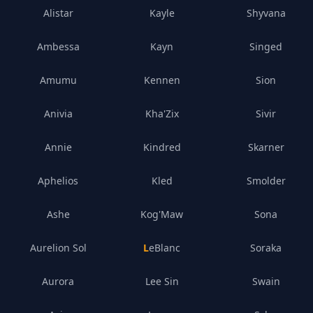
Alistar
Kayle
Shyvana
Ambessa
Kayn
Singed
Amumu
Kennen
Sion
Anivia
Kha'Zix
Sivir
Annie
Kindred
Skarner
Aphelios
Kled
Smolder
Ashe
Kog'Maw
Sona
Aurelion Sol
LeBlanc
Soraka
Aurora
Lee Sin
Swain