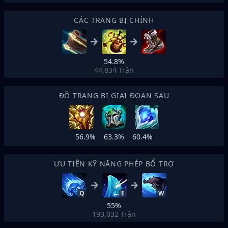
CÁC TRANG BỊ CHÍNH
54.8%
44,834
Trận
ĐỒ TRANG BỊ GIAI ĐOẠN SAU
56.9%
63.3%
60.4%
ƯU TIÊN KỸ NĂNG PHÉP BỔ TRỢ
Q
E
W
55%
193,032
Trận