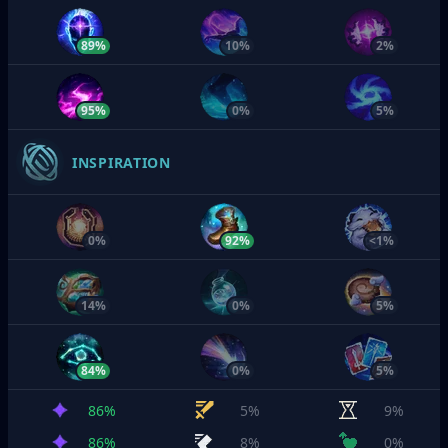
89%
10%
2%
95%
0%
5%
INSPIRATION
0%
92%
<1%
14%
0%
5%
84%
0%
5%
86%
5%
9%
86%
8%
0%