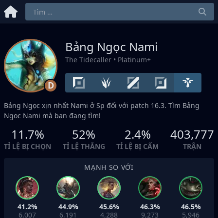
Bảng Ngọc Nami
The Tidecaller
• Platinum+
D
Bảng Ngọc xịn nhất Nami ở
Sp
đối với patch 16.3. Tìm Bảng
Ngọc Nami mà bạn đang tìm!
11.7%
52%
2.4%
403,777
TỈ LỆ BỊ CHỌN
TỈ LỆ THẮNG
TỈ LỆ BỊ CẤM
TRẬN
MẠNH SO VỚI
41.2%
44.9%
45.6%
46.3%
46.5%
6,007
6,191
4,288
9,273
5,946