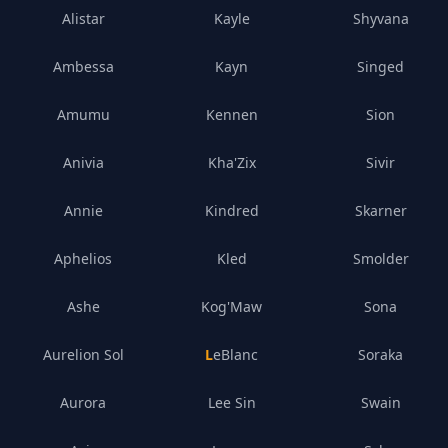
Alistar
Kayle
Shyvana
Ambessa
Kayn
Singed
Amumu
Kennen
Sion
Anivia
Kha'Zix
Sivir
Annie
Kindred
Skarner
Aphelios
Kled
Smolder
Ashe
Kog'Maw
Sona
Aurelion Sol
LeBlanc
Soraka
Aurora
Lee Sin
Swain