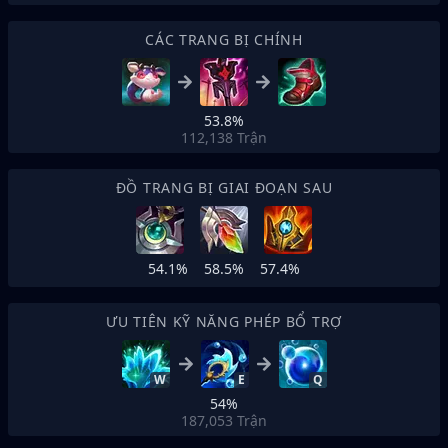
CÁC TRANG BỊ CHÍNH
53.8%
112,138
Trận
ĐỒ TRANG BỊ GIAI ĐOẠN SAU
54.1%
58.5%
57.4%
ƯU TIÊN KỸ NĂNG PHÉP BỔ TRỢ
W
E
Q
54%
187,053
Trận