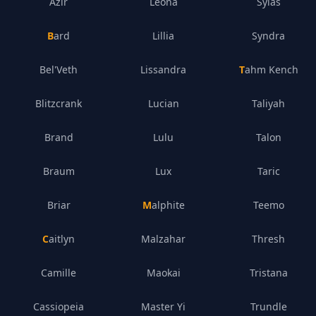
Azir
Leona
Sylas
Bard
Lillia
Syndra
Bel'Veth
Lissandra
Tahm Kench
Blitzcrank
Lucian
Taliyah
Brand
Lulu
Talon
Braum
Lux
Taric
Briar
Malphite
Teemo
Caitlyn
Malzahar
Thresh
Camille
Maokai
Tristana
Cassiopeia
Master Yi
Trundle