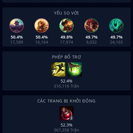
YẾU SO VỚI
50.4%
50.4%
49.8%
49.7%
49.7%
17,589
16,164
17,974
9,032
24,165
PHÉP BỔ TRỢ
52.4%
316,116
Trận
CÁC TRANG BỊ KHỞI ĐỘNG
2
52.3%
367,358
Trận