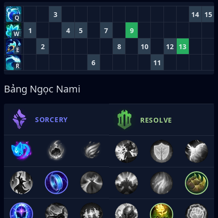
3
14
15
Q
1
4
5
7
9
W
2
8
10
12
13
E
6
11
R
Bảng Ngọc Nami
SORCERY
RESOLVE