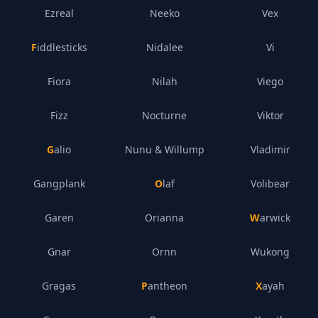
Ezreal
Neeko
Vex
Fiddlesticks
Nidalee
Vi
Fiora
Nilah
Viego
Fizz
Nocturne
Viktor
Galio
Nunu & Willump
Vladimir
Gangplank
Olaf
Volibear
Garen
Orianna
Warwick
Gnar
Ornn
Wukong
Gragas
Pantheon
Xayah