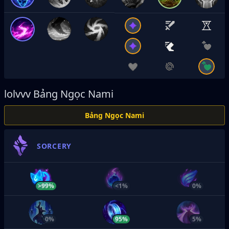
lolvvv
Bảng Ngọc Nami
Bảng Ngọc Nami
SORCERY
>99%
<1%
0%
0%
95%
5%