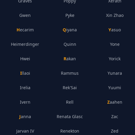
Graves
Poppy
Xerath
Gwen
Pyke
Xin Zhao
Hecarim
Qiyana
Yasuo
Heimerdinger
Quinn
Yone
Hwei
Rakan
Yorick
Illaoi
Rammus
Yunara
Irelia
Rek'Sai
Yuumi
Ivern
Rell
Zaahen
Janna
Renata Glasc
Zac
Jarvan IV
Renekton
Zed