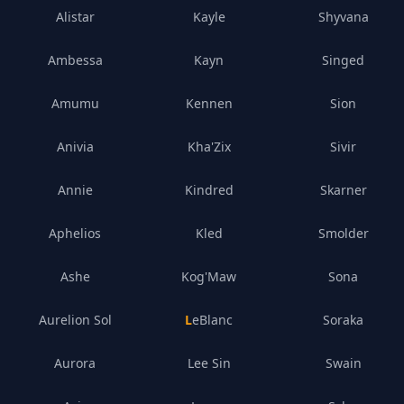
Alistar
Kayle
Shyvana
Ambessa
Kayn
Singed
Amumu
Kennen
Sion
Anivia
Kha'Zix
Sivir
Annie
Kindred
Skarner
Aphelios
Kled
Smolder
Ashe
Kog'Maw
Sona
Aurelion Sol
LeBlanc
Soraka
Aurora
Lee Sin
Swain