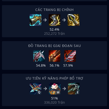
CÁC TRANG BỊ CHÍNH
52.4%
252,272
Trận
ĐỒ TRANG BỊ GIAI ĐOẠN SAU
54.8%
56.1%
57.9%
ƯU TIÊN KỸ NĂNG PHÉP BỔ TRỢ
Q
W
E
51%
336,020
Trận