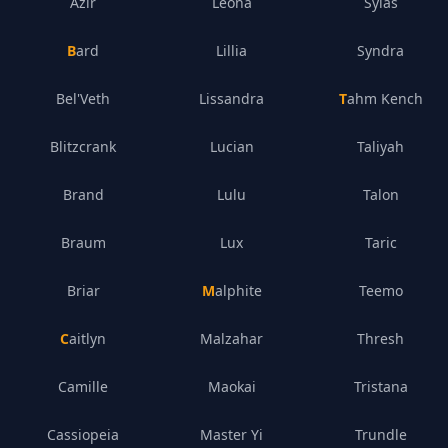
Azir
Leona
Sylas
Bard
Lillia
Syndra
Bel'Veth
Lissandra
Tahm Kench
Blitzcrank
Lucian
Taliyah
Brand
Lulu
Talon
Braum
Lux
Taric
Briar
Malphite
Teemo
Caitlyn
Malzahar
Thresh
Camille
Maokai
Tristana
Cassiopeia
Master Yi
Trundle