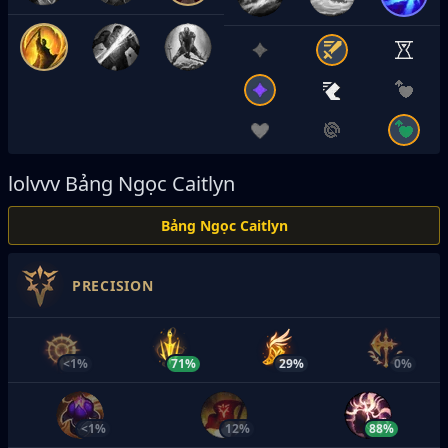
lolvvv
Bảng Ngọc Caitlyn
Bảng Ngọc Caitlyn
PRECISION
<1%
71%
29%
0%
<1%
12%
88%