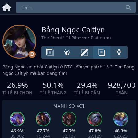
Bảng Ngọc Caitlyn
The Sheriff Of Piltover
• Platinum+
D
Bảng Ngọc xịn nhất Caitlyn ở
ĐTCL
đối với patch 16.3. Tìm Bảng
Ngọc Caitlyn mà bạn đang tìm!
26.9%
50.1%
29.4%
928,700
TỈ LỆ BỊ CHỌN
TỈ LỆ THẮNG
TỈ LỆ BỊ CẤM
TRẬN
MẠNH SO VỚI
46.9%
47.7%
47.7%
47.8%
48.3%
35,902
16,244
32,197
27,129
82,623