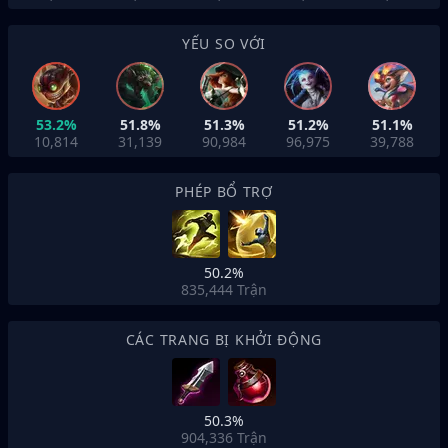
YẾU SO VỚI
53.2%
51.8%
51.3%
51.2%
51.1%
10,814
31,139
90,984
96,975
39,788
PHÉP BỔ TRỢ
50.2%
835,444
Trận
CÁC TRANG BỊ KHỞI ĐỘNG
50.3%
904,336
Trận