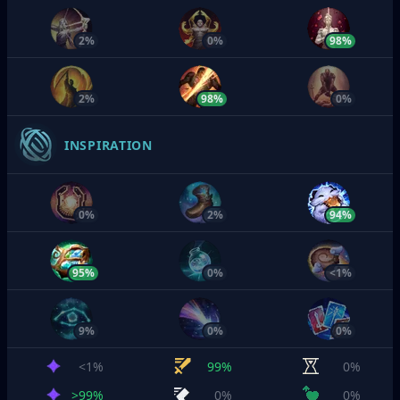
2%
0%
98%
2%
98%
0%
INSPIRATION
0%
2%
94%
95%
0%
<1%
9%
0%
0%
<1%
99%
0%
>99%
0%
0%