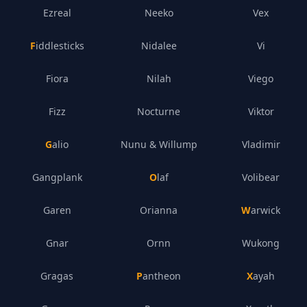
Ezreal
Neeko
Vex
Fiddlesticks
Nidalee
Vi
Fiora
Nilah
Viego
Fizz
Nocturne
Viktor
Galio
Nunu & Willump
Vladimir
Gangplank
Olaf
Volibear
Garen
Orianna
Warwick
Gnar
Ornn
Wukong
Gragas
Pantheon
Xayah