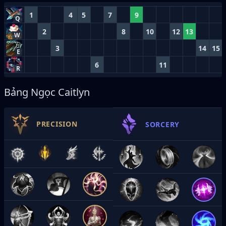
1
4
5
7
9
Q
2
8
10
12
13
W
3
14
15
E
6
11
R
Bảng Ngọc Caitlyn
PRECISION
SORCERY