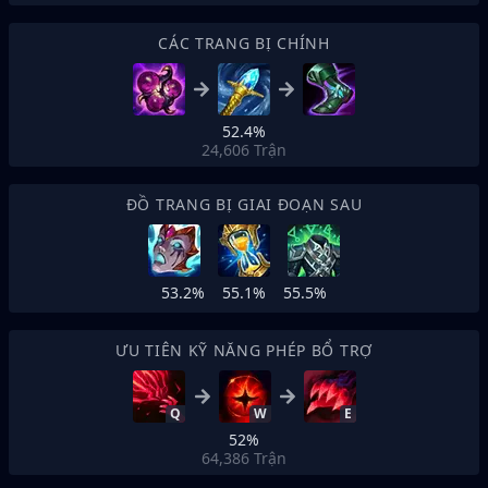
CÁC TRANG BỊ CHÍNH
52.4%
24,606
Trận
ĐỒ TRANG BỊ GIAI ĐOẠN SAU
53.2%
55.1%
55.5%
ƯU TIÊN KỸ NĂNG PHÉP BỔ TRỢ
Q
W
E
52%
64,386
Trận