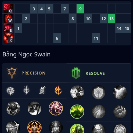
3
4
5
7
9
Q
2
8
10
12
13
W
1
14
15
E
6
11
R
Bảng Ngọc Swain
PRECISION
RESOLVE