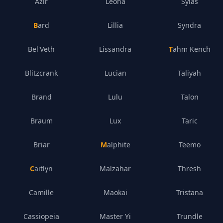
Azir
Leona
Sylas
Bard
Lillia
Syndra
Bel'Veth
Lissandra
Tahm Kench
Blitzcrank
Lucian
Taliyah
Brand
Lulu
Talon
Braum
Lux
Taric
Briar
Malphite
Teemo
Caitlyn
Malzahar
Thresh
Camille
Maokai
Tristana
Cassiopeia
Master Yi
Trundle