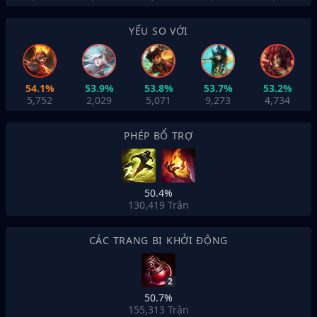
YẾU SO VỚI
54.1%
53.9%
53.8%
53.7%
53.2%
5,752
2,029
5,071
9,273
4,734
PHÉP BỔ TRỢ
50.4%
130,419
Trận
CÁC TRANG BỊ KHỞI ĐỘNG
2
50.7%
155,313
Trận