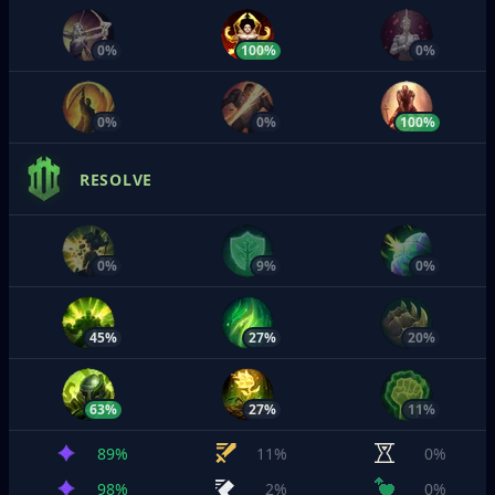
0%
100%
0%
0%
0%
100%
RESOLVE
0%
9%
0%
45%
27%
20%
63%
27%
11%
89%
11%
0%
98%
2%
0%