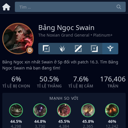
Bảng Ngọc Swain
The Noxian Grand General
• Platinum+
D
Bảng Ngọc xịn nhất Swain ở
Sp
đối với patch 16.3. Tìm Bảng
Ngọc Swain mà bạn đang tìm!
6%
50.5%
7.6%
176,406
TỈ LỆ BỊ CHỌN
TỈ LỆ THẮNG
TỈ LỆ BỊ CẤM
TRẬN
MẠNH SO VỚI
44.5%
44.8%
45.5%
45.8%
46%
4,298
3,730
4,384
2,365
12,242