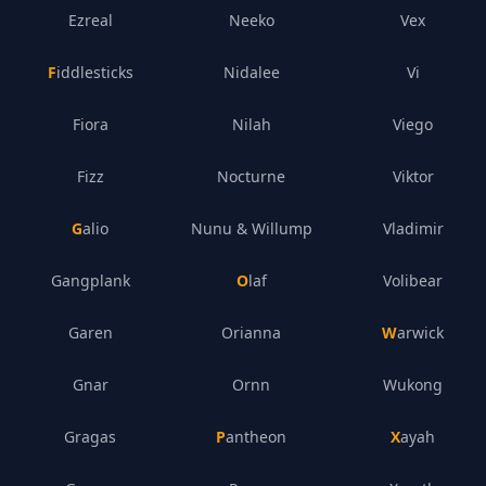
Ezreal
Neeko
Vex
Fiddlesticks
Nidalee
Vi
Fiora
Nilah
Viego
Fizz
Nocturne
Viktor
Galio
Nunu & Willump
Vladimir
Gangplank
Olaf
Volibear
Garen
Orianna
Warwick
Gnar
Ornn
Wukong
Gragas
Pantheon
Xayah