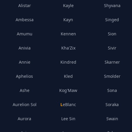
Alistar
Kayle
Shyvana
Ambessa
Kayn
Singed
Amumu
Kennen
Sion
Anivia
Kha'Zix
Sivir
Annie
Kindred
Skarner
Aphelios
Kled
Smolder
Ashe
Kog'Maw
Sona
Aurelion Sol
LeBlanc
Soraka
Aurora
Lee Sin
Swain