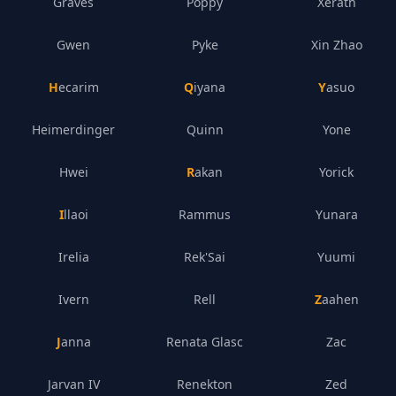
Graves
Poppy
Xerath
Gwen
Pyke
Xin Zhao
Hecarim
Qiyana
Yasuo
Heimerdinger
Quinn
Yone
Hwei
Rakan
Yorick
Illaoi
Rammus
Yunara
Irelia
Rek'Sai
Yuumi
Ivern
Rell
Zaahen
Janna
Renata Glasc
Zac
Jarvan IV
Renekton
Zed