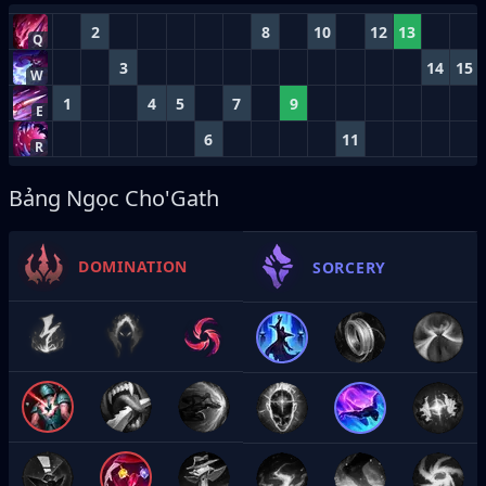
2
8
10
12
13
Q
3
14
15
W
1
4
5
7
9
E
6
11
R
Bảng Ngọc Cho'Gath
DOMINATION
SORCERY