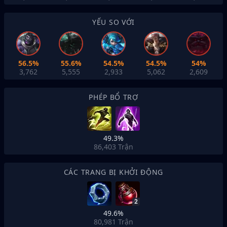
YẾU SO VỚI
56.5%
55.6%
54.5%
54.5%
54%
3,762
5,555
2,933
5,062
2,609
PHÉP BỔ TRỢ
49.3%
86,403
Trận
CÁC TRANG BỊ KHỞI ĐỘNG
2
49.6%
80,981
Trận