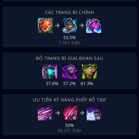
CÁC TRANG BỊ CHÍNH
53.5%
7,551
Trận
ĐỒ TRANG BỊ GIAI ĐOẠN SAU
57.6%
57.2%
61.3%
ƯU TIÊN KỸ NĂNG PHÉP BỔ TRỢ
E
Q
W
50%
50,371
Trận