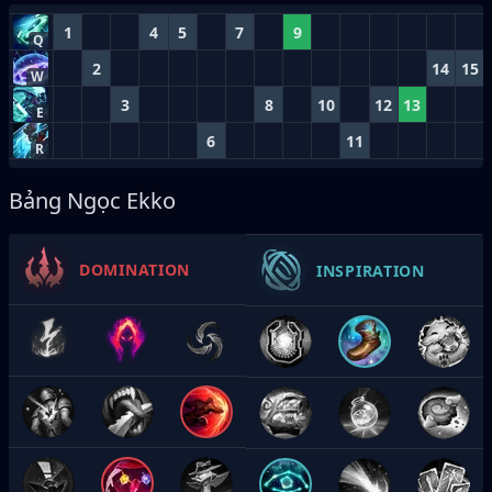
1
4
5
7
9
Q
2
14
15
W
3
8
10
12
13
E
6
11
R
Bảng Ngọc Ekko
DOMINATION
INSPIRATION