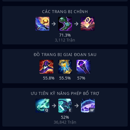
CÁC TRANG BỊ CHÍNH
71.3%
3,112
Trận
ĐỒ TRANG BỊ GIAI ĐOẠN SAU
55.8%
55.5%
57%
ƯU TIÊN KỸ NĂNG PHÉP BỔ TRỢ
Q
E
W
52%
36,842
Trận