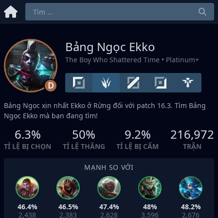
Bảng Ngọc Ekko
The Boy Who Shattered Time
• Platinum+
D
Bảng Ngọc xịn nhất Ekko ở
Rừng
đối với patch 16.3. Tìm Bảng
Ngọc Ekko mà bạn đang tìm!
6.3%
50%
9.2%
216,972
TỈ LỆ BỊ CHỌN
TỈ LỆ THẮNG
TỈ LỆ BỊ CẤM
TRẬN
MẠNH SO VỚI
46.4%
46.5%
47.4%
48%
48.2%
2,438
2,383
2,628
3,596
2,676