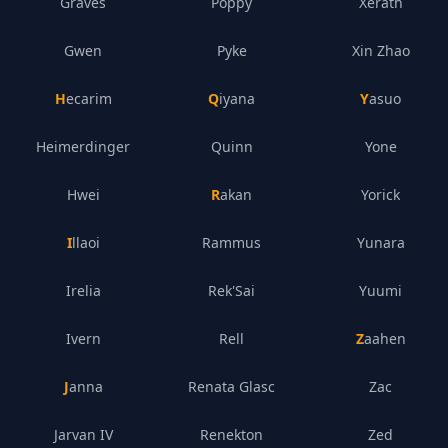
Graves
Poppy
Xerath
Gwen
Pyke
Xin Zhao
Hecarim
Qiyana
Yasuo
Heimerdinger
Quinn
Yone
Hwei
Rakan
Yorick
Illaoi
Rammus
Yunara
Irelia
Rek'Sai
Yuumi
Ivern
Rell
Zaahen
Janna
Renata Glasc
Zac
Jarvan IV
Renekton
Zed