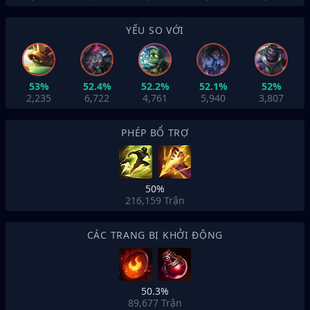
YẾU SO VỚI
53%
52.4%
52.2%
52.1%
52%
2,235
6,722
4,761
5,940
3,807
PHÉP BỔ TRỢ
50%
216,159
Trận
CÁC TRANG BỊ KHỞI ĐỘNG
50.3%
89,677
Trận