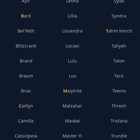
Azir
Leona
Sylas
Bard
Lillia
Syndra
Bel'Veth
Lissandra
Tahm Kench
Blitzcrank
Lucian
Taliyah
Brand
Lulu
Talon
Braum
Lux
Taric
Briar
Malphite
Teemo
Caitlyn
Malzahar
Thresh
Camille
Maokai
Tristana
Cassiopeia
Master Yi
Trundle