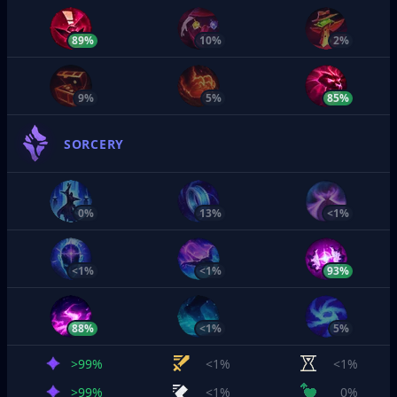
89%
10%
2%
9%
5%
85%
SORCERY
0%
13%
<1%
<1%
<1%
93%
88%
<1%
5%
>99%
<1%
<1%
>99%
<1%
0%