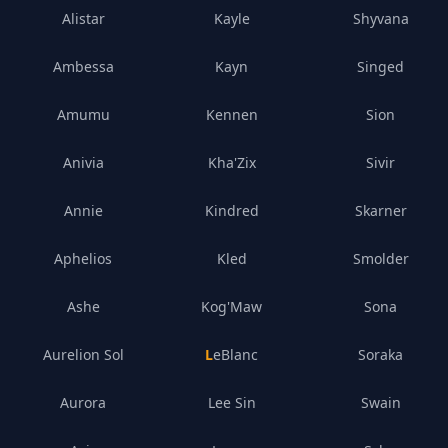
Alistar
Kayle
Shyvana
Ambessa
Kayn
Singed
Amumu
Kennen
Sion
Anivia
Kha'Zix
Sivir
Annie
Kindred
Skarner
Aphelios
Kled
Smolder
Ashe
Kog'Maw
Sona
Aurelion Sol
LeBlanc
Soraka
Aurora
Lee Sin
Swain