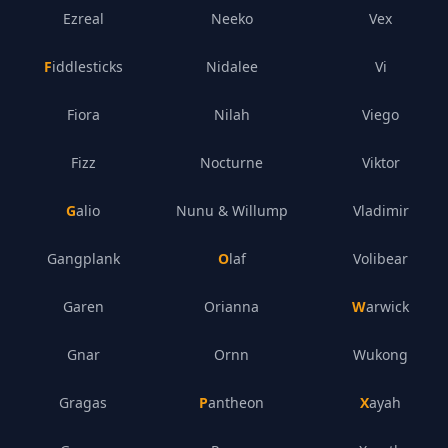
Ezreal
Neeko
Vex
Fiddlesticks
Nidalee
Vi
Fiora
Nilah
Viego
Fizz
Nocturne
Viktor
Galio
Nunu & Willump
Vladimir
Gangplank
Olaf
Volibear
Garen
Orianna
Warwick
Gnar
Ornn
Wukong
Gragas
Pantheon
Xayah