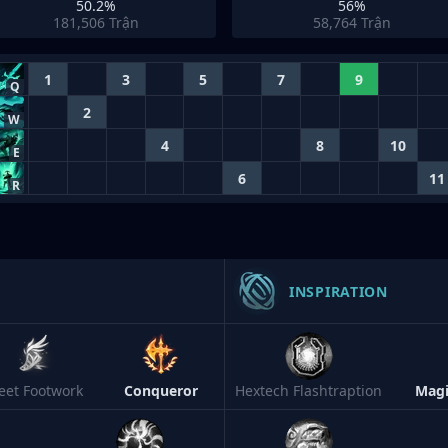
50.2%
56%
181,506
Trận
58,764
Trận
1
3
5
7
9
Q
2
W
4
8
10
E
6
11
R
INSPIRATION
leet Footwork
Conqueror
Hextech Flashtraption
Magi