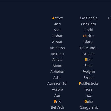
Aatrox
Cassiopeia
H
Ahri
Cho'Gath
Akali
Corki
Akshan
Darius
Alistar
Diana
Ambessa
Dr. Mundo
Amumu
Draven
Anivia
Ekko
Annie
Elise
Aphelios
Evelynn
Ashe
Ezreal
Aurelion Sol
Fiddlesticks
Aurora
Fiora
Azir
Fizz
Bard
Galio
Bel'Veth
Gangplank