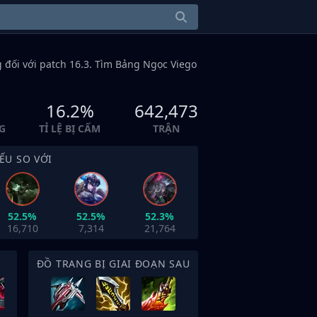
g
đối với patch 16.3. Tìm Bảng Ngọc Viego
16.2%
642,473
G
TỈ LỆ BỊ CẤM
TRẬN
ẾU SO VỚI
52.5%
52.5%
52.3%
16,710
7,314
21,764
ĐỒ TRANG BỊ GIAI ĐOẠN SAU