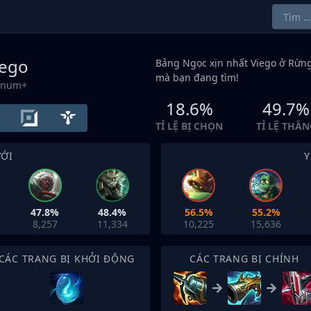
iego
Bảng Ngọc xịn nhất Viego ở
Rừn
mà bạn đang tìm!
tinum+
18.6%
49.7%
TỈ LỆ BỊ CHỌN
TỈ LỆ THẮN
VỚI
Y
47.8%
48.4%
56.5%
55.2%
8,257
11,334
10,225
15,636
CÁC TRANG BỊ KHỞI ĐỘNG
CÁC TRANG BỊ CHÍNH