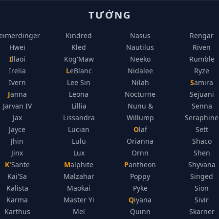
TƯỚNG
eimerdinger
Kindred
Nasus
Rengar
Hwei
Kled
Nautilus
Riven
Illaoi
Kog'Maw
Neeko
Rumble
Irelia
LeBlanc
Nidalee
Ryze
Ivern
Lee Sin
Nilah
Samira
Janna
Leona
Nocturne
Sejuani
Jarvan IV
Lillia
Nunu &
Senna
Jax
Lissandra
Willump
Seraphine
Jayce
Lucian
Olaf
Sett
Jhin
Lulu
Orianna
Shaco
Jinx
Lux
Ornn
Shen
K'Sante
Malphite
Pantheon
Shyvana
Kai'Sa
Malzahar
Poppy
Singed
Kalista
Maokai
Pyke
Sion
Karma
Master Yi
Qiyana
Sivir
Karthus
Mel
Quinn
Skarner