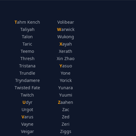
Tahm Kench
Volibear
Taliyah
Warwick
Talon
Wukong
Taric
Xayah
Teemo
Xerath
Thresh
Xin Zhao
Tristana
Yasuo
Trundle
Yone
Tryndamere
Yorick
Twisted Fate
Yunara
Twitch
Yuumi
Udyr
Zaahen
Urgot
Zac
Varus
Zed
Vayne
Zeri
Veigar
Ziggs