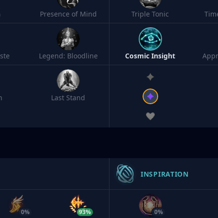
h
Presence of Mind
Triple Tonic
Tim
ste
Legend: Bloodline
Cosmic Insight
Appr
n
Last Stand
INSPIRATION
0%
93%
0%