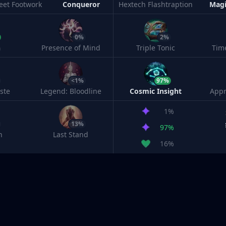
leet Footwork
Conqueror
Hextech Flashtraption
Magi
0%
2%
h
Presence of Mind
Triple Tonic
Tim
<1%
97%
ste
Legend: Bloodline
Cosmic Insight
Appr
1%
13%
97%
n
Last Stand
16%