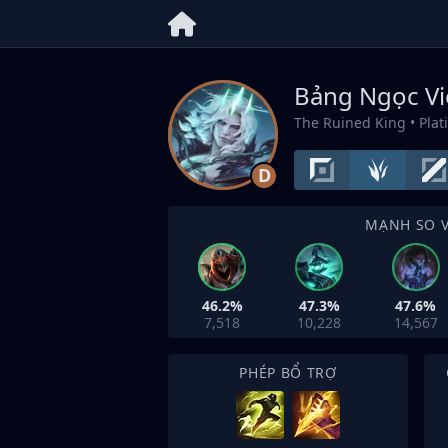
Bảng Ngọc V
The Ruined King
• Pla
D
MẠNH SO 
46.2%
47.3%
47.6%
7,518
10,228
14,567
PHÉP BỔ TRỢ