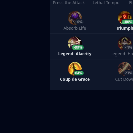
Press the Attack
Lethal Tempo
F
0%
100%
Absorb Life
Triump
>99%
<1%
Legend: Alacrity
Legend: Ha
64%
23%
Coup de Grace
Cut Dow