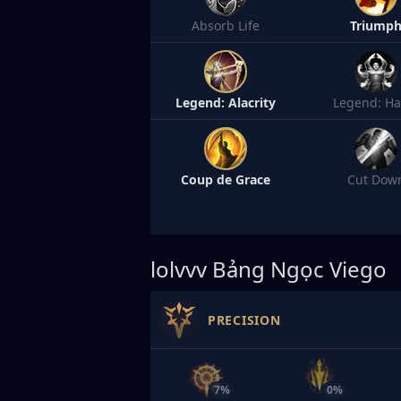
Absorb Life
Triump
Legend: Alacrity
Legend: Ha
Coup de Grace
Cut Dow
lolvvv
Bảng Ngọc Viego
PRECISION
7%
0%