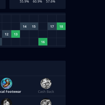
55.9%
60.9%
57.6%
14
15
17
18
12
13
16
cal Footwear
Cash Back