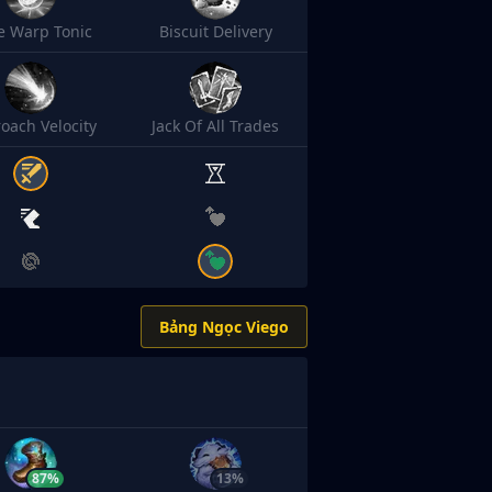
e Warp Tonic
Biscuit Delivery
oach Velocity
Jack Of All Trades
Bảng Ngọc Viego
87%
13%