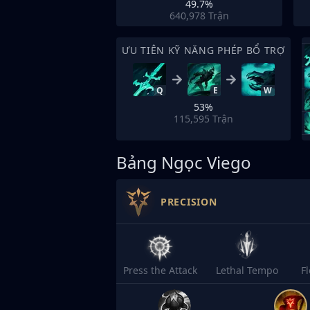
49.7%
640,978
Trận
ƯU TIÊN KỸ NĂNG PHÉP BỔ TRỢ
Q
E
W
53%
115,595
Trận
Bảng Ngọc Viego
PRECISION
Press the Attack
Lethal Tempo
F