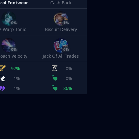
cal Footwear
Cash Back
0%
1%
e Warp Tonic
Biscuit Delivery
0%
0%
oach Velocity
Jack Of All Trades
97%
0%
1%
0%
1%
86%