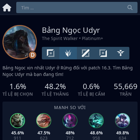
Bảng Ngọc Udyr
The Spirit Walker
• Platinum+
D
Bảng Ngọc xịn nhất Udyr ở
Rừng
đối với patch 16.3. Tìm Bảng
Ngọc Udyr mà bạn đang tìm!
1.6%
48.2%
0.6%
55,669
TỈ LỆ BỊ CHỌN
TỈ LỆ THẮNG
TỈ LỆ BỊ CẤM
TRẬN
MẠNH SO VỚI
45.6%
47.5%
48%
48.6%
49.8%
911
623
712
958
634