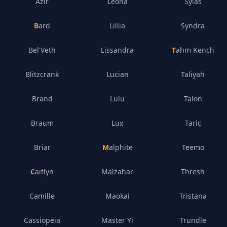
Azir
Leona
Sylas
Bard
Lillia
Syndra
Bel'Veth
Lissandra
Tahm Kench
Blitzcrank
Lucian
Taliyah
Brand
Lulu
Talon
Braum
Lux
Taric
Briar
Malphite
Teemo
Caitlyn
Malzahar
Thresh
Camille
Maokai
Tristana
Cassiopeia
Master Yi
Trundle