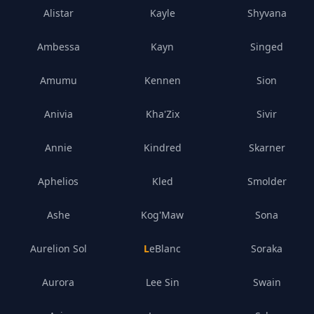
Alistar
Kayle
Shyvana
Ambessa
Kayn
Singed
Amumu
Kennen
Sion
Anivia
Kha'Zix
Sivir
Annie
Kindred
Skarner
Aphelios
Kled
Smolder
Ashe
Kog'Maw
Sona
Aurelion Sol
LeBlanc
Soraka
Aurora
Lee Sin
Swain