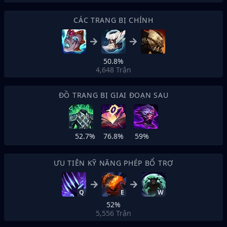
CÁC TRANG BỊ CHÍNH
50.8%
4,648
Trận
ĐỒ TRANG BỊ GIAI ĐOẠN SAU
52.7%
76.8%
59%
ƯU TIÊN KỸ NĂNG PHÉP BỔ TRỢ
Q
E
W
52%
5,556
Trận