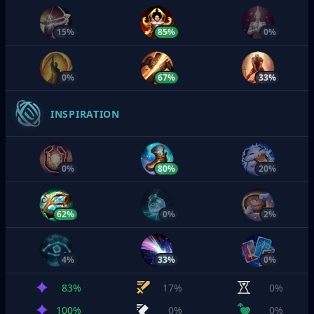
15%
85%
0%
0%
67%
33%
INSPIRATION
0%
80%
20%
62%
0%
2%
4%
33%
0%
83%
17%
0%
100%
0%
0%