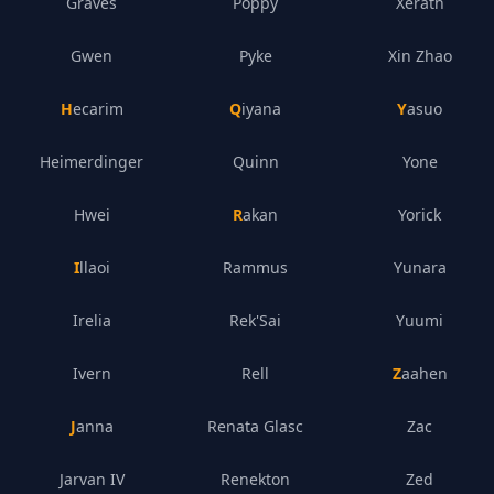
Graves
Poppy
Xerath
Gwen
Pyke
Xin Zhao
Hecarim
Qiyana
Yasuo
Heimerdinger
Quinn
Yone
Hwei
Rakan
Yorick
Illaoi
Rammus
Yunara
Irelia
Rek'Sai
Yuumi
Ivern
Rell
Zaahen
Janna
Renata Glasc
Zac
Jarvan IV
Renekton
Zed