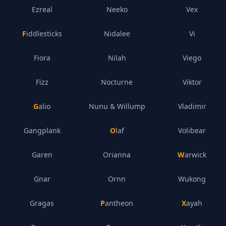
Ezreal
Neeko
Vex
Fiddlesticks
Nidalee
Vi
Fiora
Nilah
Viego
Fizz
Nocturne
Viktor
Galio
Nunu & Willump
Vladimir
Gangplank
Olaf
Volibear
Garen
Orianna
Warwick
Gnar
Ornn
Wukong
Gragas
Pantheon
Xayah